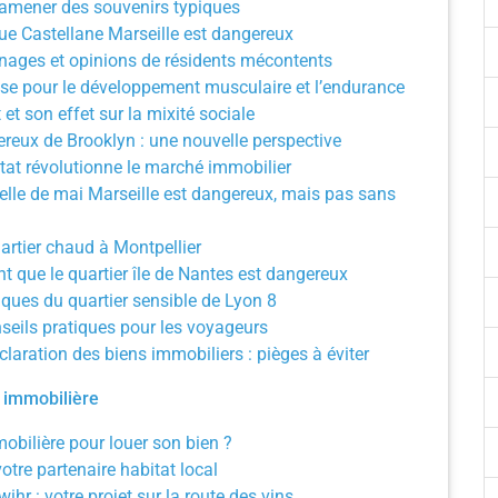
ramener des souvenirs typiques
 que Castellane Marseille est dangereux
ignages et opinions de résidents mécontents
se pour le développement musculaire et l’endurance
t et son effet sur la mixité sociale
ereux de Brooklyn : une nouvelle perspective
t révolutionne le marché immobilier
 Belle de mai Marseille est dangereux, mais pas sans
rtier chaud à Montpellier
t que le quartier île de Nantes est dangereux
iques du quartier sensible de Lyon 8
onseils pratiques pour les voyageurs
claration des biens immobiliers : pièges à éviter
 immobilière
bilière pour louer son bien ?
otre partenaire habitat local
r : votre projet sur la route des vins