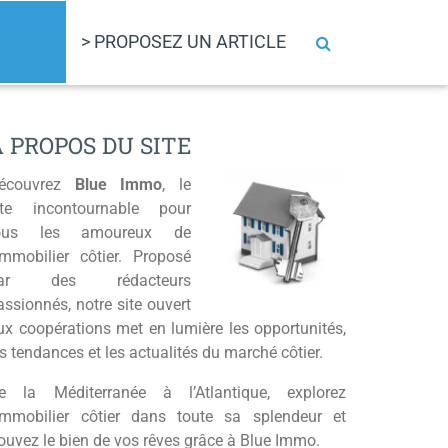
TICLES
> PROPOSEZ UN ARTICLE
A PROPOS DU SITE
écouvrez
Blue Immo
, le
ite incontournable pour
ous les amoureux de
’immobilier côtier. Proposé
ar des rédacteurs
assionnés, notre site ouvert
ux coopérations met en lumière les opportunités,
es tendances et les actualités du marché côtier.
e la Méditerranée à l’Atlantique, explorez
’immobilier côtier dans toute sa splendeur et
rouvez le bien de vos rêves grâce à Blue Immo.