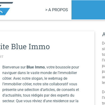
> A PROPOS
> TOUS LES AR
D
 site Blue Immo
s
t
RT
l
p
Bienvenue sur
Blue Immo
, votre boussole pour
p
naviguer dans le vaste monde de l’immobilier
a
côtier. Avec notre slogan, le webmag de
l
l’immobilier côtier, notre site collaboratif vous
présente une sélection d’articles, de conseils et
D
d’actualités, tous rédigés par des experts du
l
secteur. Que vous rêviez d’une résidence sur la
t