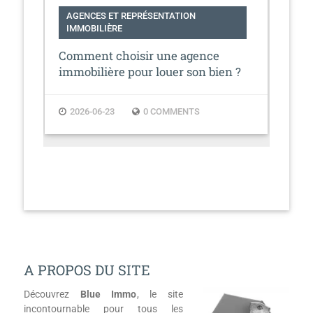
AGENCES ET REPRÉSENTATION
AG
IMMOBILIÈRE
IM
en
Comment choisir une agence
Age
immobilière pour louer son bien ?
vot
2026-06-23
0 COMMENTS
2
A PROPOS DU SITE
Découvrez
Blue Immo
, le site
incontournable pour tous les