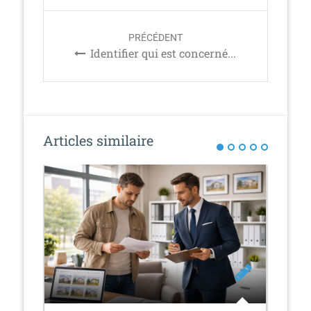
t
n
PRÉCÉDENT
a
Identifier qui est concerné...
v
i
g
a
t
Articles similaire
i
o
n