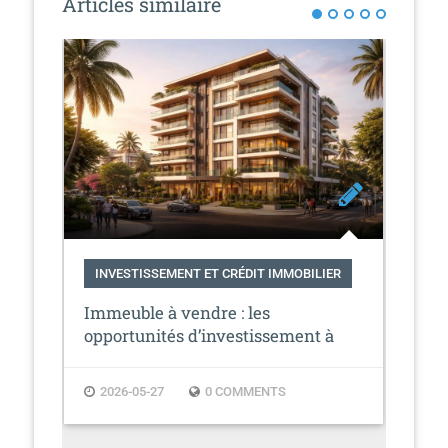
Articles similaire
i
o
n
INVESTISSEMENT ET CRÉDIT IMMOBILIER
IN
IM
Immeuble à vendre : les
Inv
opportunités d’investissement à
n
c’e
Dakar
2026-05-27
0 COMMENTS
2