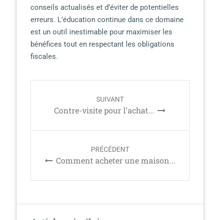
conseils actualisés et d’éviter de potentielles
erreurs. L’éducation continue dans ce domaine
est un outil inestimable pour maximiser les
bénéfices tout en respectant les obligations
fiscales.
P
SUIVANT
o
Contre-visite pour l'achat...
s
t
n
PRÉCÉDENT
a
Comment acheter une maison...
v
i
g
a
t