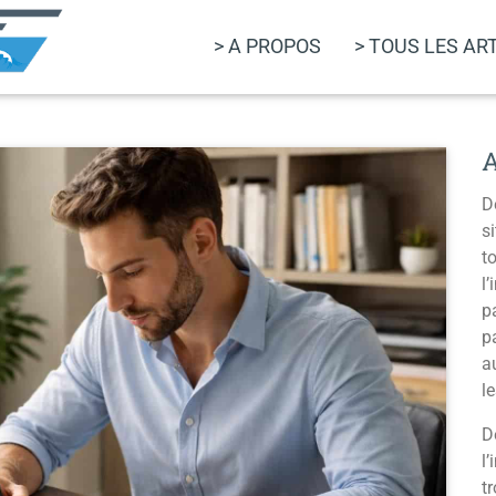
> A PROPOS
> TOUS LES AR
D
s
t
l
p
p
a
l
D
l
t