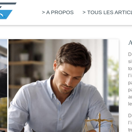
> A PROPOS
> TOUS LES ARTIC
D
s
t
l
p
p
a
l
D
l
t