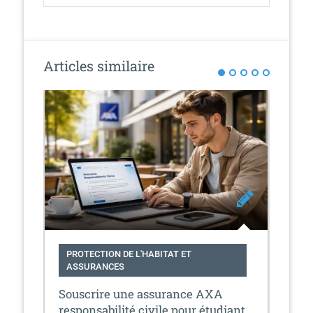
i
g
a
t
Articles similaire
i
o
n
PROTECTION DE L'HABITAT ET
PR
ASSURANCES
A
Souscrire une assurance AXA
Con
responsabilité civile pour étudiant
mat