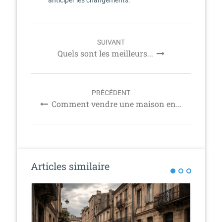
anticiper les changements.
P
SUIVANT
o
Quels sont les meilleurs...
s
t
n
PRÉCÉDENT
a
Comment vendre une maison en...
v
i
g
a
t
Articles similaire
i
o
n