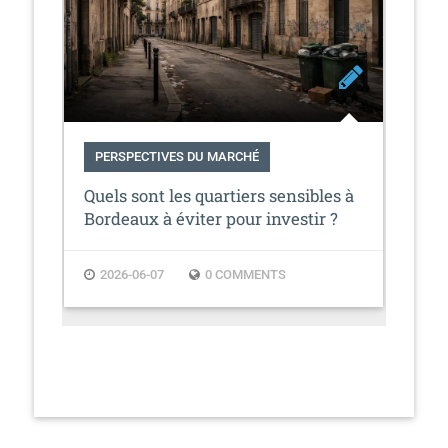
PERSPECTIVES DU MARCHÉ
PE
plus
Quels sont les quartiers sensibles à
Bul
Bordeaux à éviter pour investir ?
exp
?
2026-06-07
0 COMMENTS
2