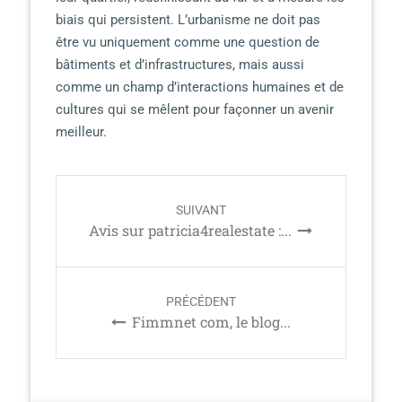
biais qui persistent. L’urbanisme ne doit pas
être vu uniquement comme une question de
bâtiments et d’infrastructures, mais aussi
comme un champ d’interactions humaines et de
cultures qui se mêlent pour façonner un avenir
meilleur.
P
SUIVANT
o
Avis sur patricia4realestate :...
s
t
n
PRÉCÉDENT
a
Fimmnet com, le blog...
v
i
g