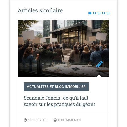
a
t
Articles similaire
i
o
n
ACTUALITÉS ET BLOG IMMOBILIER
AC
Scandale Foncia : ce qu’il faut
Quo
t
savoir sur les pratiques du géant
ram
immo
2026-07-10
0 COMMENTS
2