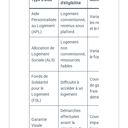
d’éligibilité
Aide
Logement
Variable, selon
Personnalisée
conventionné,
les ressources
au Logement
revenus sous
et le loyer
(APL)
plafond
Logement
Allocation de
non
Variable, selon
Logement
conventionné,
le foyer
Sociale (ALS)
ressources
faibles
Fonds de
Couvre dépôt
Solidarité
Difficulté à
de garantie,
pour le
accéder à un
frais de
Logement
logement
déménagement
(FSL)
Démarches
effectuées
Couvre
Garantie
avant la
impayés de
Visale