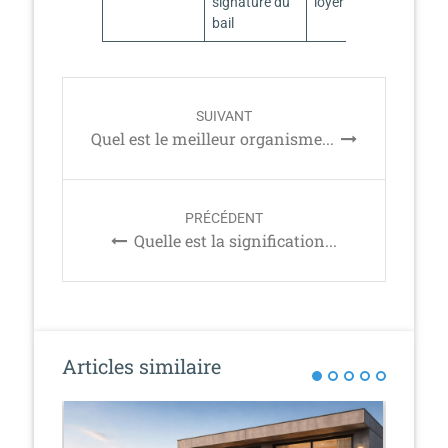
signature du
loyer
bail
P
SUIVANT
o
Quel est le meilleur organisme...
s
t
n
PRÉCÉDENT
a
Quelle est la signification...
v
i
g
a
t
Articles similaire
i
o
n