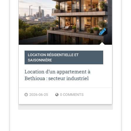
LOCATION RÉSIDENTIELLE ET
LO
SAISONNIÈRE
SA
Location d’un appartement à
Le 
en
Bethioua : secteur industriel
Fra
2026-06-25
0 COMMENTS
2