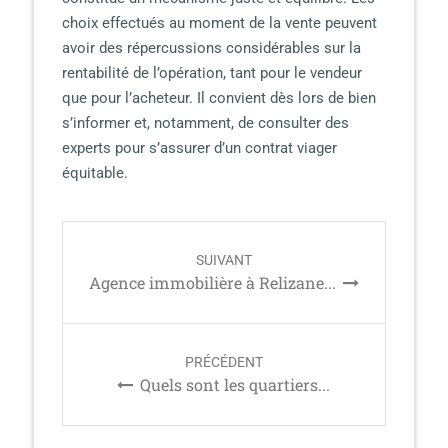
choix effectués au moment de la vente peuvent
avoir des répercussions considérables sur la
rentabilité de l’opération, tant pour le vendeur
que pour l’acheteur. Il convient dès lors de bien
s’informer et, notamment, de consulter des
experts pour s’assurer d’un contrat viager
équitable.
P
SUIVANT
o
Agence immobilière à Relizane...
s
t
n
PRÉCÉDENT
a
Quels sont les quartiers...
v
i