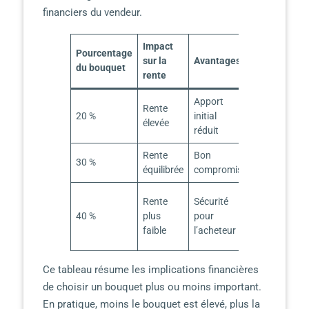
financiers du vendeur.
Impact
Pourcentage
sur la
Avantages
Inconvénien
du bouquet
rente
Apport
Risque plus
Rente
20 %
initial
long pour
élevée
réduit
l’acheteur
Rente
Bon
30 %
–
équilibrée
compromis
Apport plus
Rente
Sécurité
important
40 %
plus
pour
pour
faible
l’acheteur
l’acheteur
Ce tableau résume les implications financières
de choisir un bouquet plus ou moins important.
En pratique, moins le bouquet est élevé, plus la