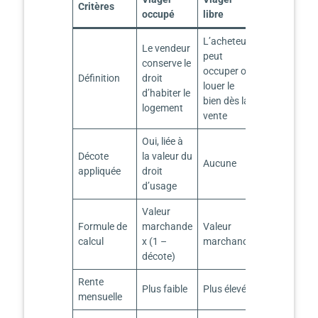
Critères
occupé
libre
L’acheteur
Le vendeur
peut
conserve le
occuper ou
Définition
droit
louer le
d’habiter le
bien dès la
logement
vente
Oui, liée à
Décote
la valeur du
Aucune
appliquée
droit
d’usage
Valeur
Formule de
marchande
Valeur
calcul
x (1 –
marchande
décote)
Rente
Plus faible
Plus élevée
mensuelle