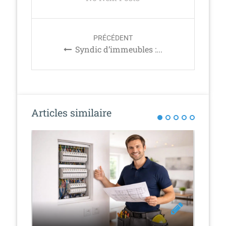
s
t
n
PRÉCÉDENT
a
Syndic d’immeubles :...
v
i
g
a
t
Articles similaire
i
o
n