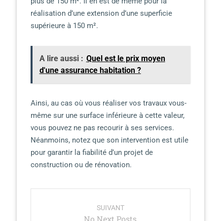
plus de 150 m². Il en est de même pour la
réalisation d’une extension d’une superficie
supérieure à 150 m².
A lire aussi :
Quel est le prix moyen
d'une assurance habitation ?
Ainsi, au cas où vous réaliser vos travaux vous-
même sur une surface inférieure à cette valeur,
vous pouvez ne pas recourir à ses services.
Néanmoins, notez que son intervention est utile
pour garantir la fiabilité d’un projet de
construction ou de rénovation.
P
SUIVANT
o
No Next Posts