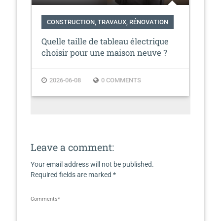
CONSTRUCTION, TRAVAUX, RÉNOVATION
CO
RÉ
Quelle taille de tableau électrique
04
Vot
choisir pour une maison neuve ?
pla
2026-06-08
0 COMMENTS
2
Leave a comment:
Your email address will not be published.
Required fields are marked *
Comments
*