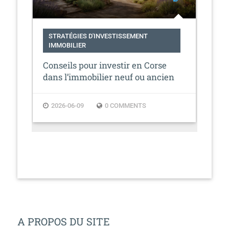
STRATÉGIES D'INVESTISSEMENT
ST
IMMOBILIER
IM
Conseils pour investir en Corse
Où 
dans l’immobilier neuf ou ancien
inv
loca
2026-06-09
0 COMMENTS
2
A PROPOS DU SITE