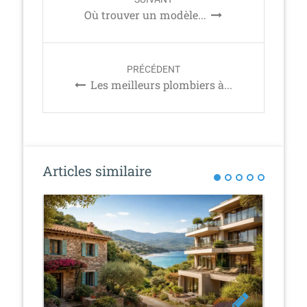
o
Où trouver un modèle...
s
t
n
PRÉCÉDENT
a
Les meilleurs plombiers à...
v
i
g
a
t
Articles similaire
i
o
n