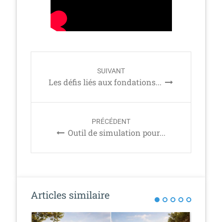
P
SUIVANT
o
Les défis liés aux fondations...
s
t
n
PRÉCÉDENT
a
Outil de simulation pour...
v
i
g
a
t
Articles similaire
i
o