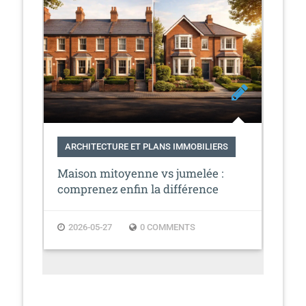
n
ARCHITECTURE ET PLANS IMMOBILIERS
AR
IM
Maison mitoyenne vs jumelée :
Que
comprenez enfin la différence
une
2026-05-27
0 COMMENTS
2