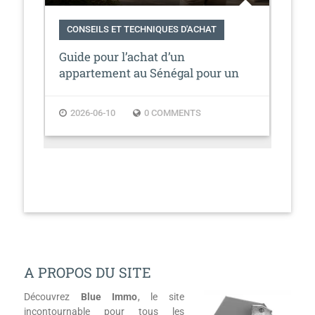
CONSEILS ET TECHNIQUES D'ACHAT
CO
une
Guide pour l’achat d’un
Ach
appartement au Sénégal pour un
mul
expatrié
va
2026-06-10
0 COMMENTS
2
A PROPOS DU SITE
Découvrez
Blue Immo
, le site
incontournable pour tous les