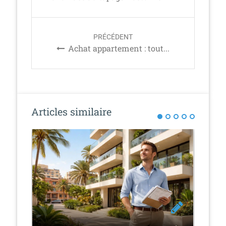
s
t
n
PRÉCÉDENT
a
Achat appartement : tout...
v
i
g
a
t
Articles similaire
i
o
n