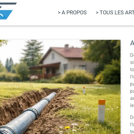
> A PROPOS
> TOUS LES AR
A
D
s
t
l
p
p
a
l
D
l
t