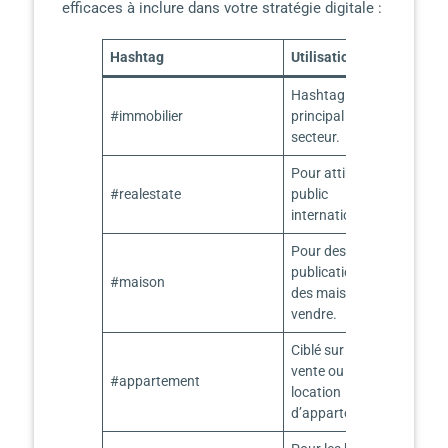
efficaces à inclure dans votre stratégie digitale :
Hashtag
Utilisation
Hashtag
#immobilier
principal pour le
secteur.
Pour attirer un
#realestate
public
international.
Pour des
publications sur
#maison
des maisons à
vendre.
Ciblé sur la
vente ou la
#appartement
location
d’appartements.