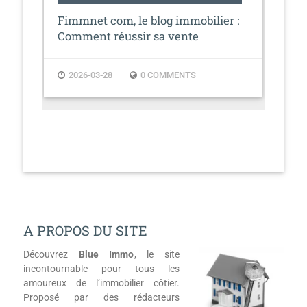
e
Fimmnet com, le blog immobilier :
Ins
Comment réussir sa vente
feu
immobilière
gag
2026-03-28
0 COMMENTS
2
A PROPOS DU SITE
Découvrez
Blue Immo
, le site
incontournable pour tous les
amoureux de l’immobilier côtier.
Proposé par des rédacteurs