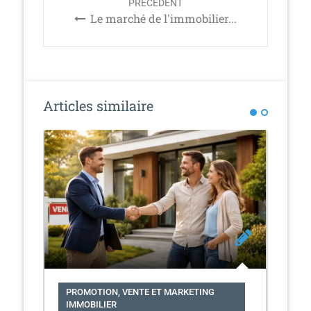
PRÉCÉDENT
a
Le marché de l'immobilier...
v
i
g
a
t
Articles similaire
i
o
n
PROMOTION, VENTE ET MARKETING
PR
IMMOBILIER
IM