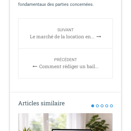
fondamentaux des parties concernées.
P
SUIVANT
o
Le marché de la location en...
s
t
n
PRÉCÉDENT
a
Comment rédiger un bail...
v
i
g
a
t
Articles similaire
i
o
n