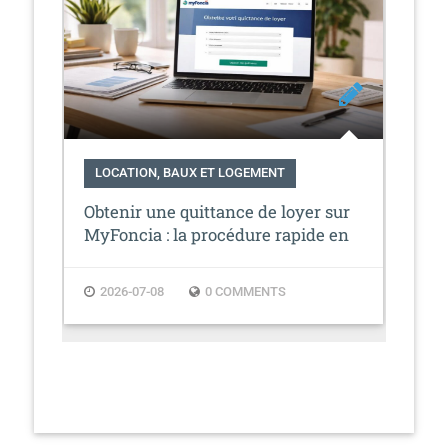
LOCATION, BAUX ET LOGEMENT
LO
Obtenir une quittance de loyer sur
Dif
MyFoncia : la procédure rapide en
sol
ligne
2026-07-08
0 COMMENTS
2