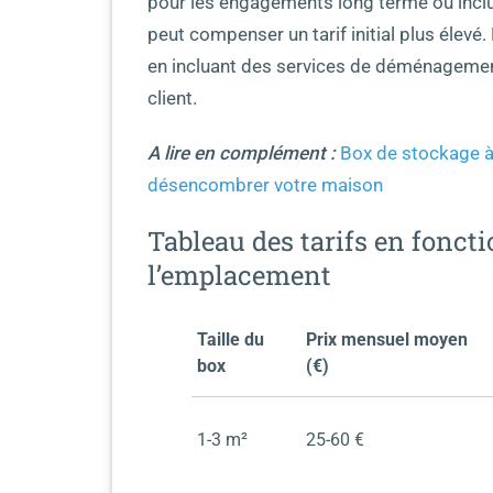
pour les engagements long terme ou incluen
peut compenser un tarif initial plus élev
en incluant des services de déménagement
client.
A lire en complément :
Box de stockage à 
désencombrer votre maison
Tableau des tarifs en fonctio
l’emplacement
Taille du
Prix mensuel moyen
box
(€)
1-3 m²
25-60 €