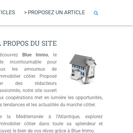
TICLES
> PROPOSEZ UN ARTICLE
A PROPOS DU SITE
écouvrez
Blue Immo
, le
ite incontournable pour
ous les amoureux de
’immobilier côtier. Proposé
ar des rédacteurs
assionnés, notre site ouvert
ux coopérations met en lumière les opportunités,
es tendances et les actualités du marché côtier.
e la Méditerranée à l’Atlantique, explorez
’immobilier côtier dans toute sa splendeur et
rouvez le bien de vos rêves grâce à Blue Immo.