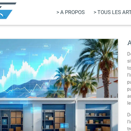
> A PROPOS
> TOUS LES AR
D
s
t
l
p
p
a
l
D
l
t